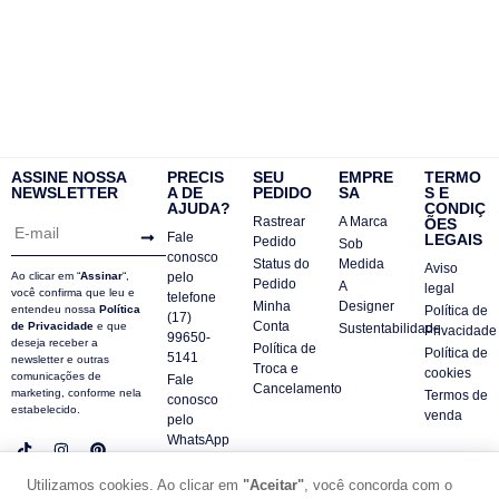
ASSINE NOSSA
PRECIS
SEU
EMPRE
TERMO
NEWSLETTER
A DE
PEDIDO
SA
S E
AJUDA?
CONDIÇ
Rastrear
A Marca
ÕES
Fale
LEGAIS
Pedido
Sob
conosco
Status do
Medida
Aviso
Ao clicar em “
Assinar
“,
pelo
Pedido
A
legal
você confirma que leu e
telefone
Minha
Designer
entendeu nossa
Política
Política de
(17)
Conta
de Privacidade
e que
Sustentabilidade
Privacidade
99650-
deseja receber a
Política de
Política de
5141
newsletter e outras
Troca e
cookies
comunicações de
Fale
Cancelamento
marketing, conforme nela
Termos de
conosco
estabelecido.
venda
pelo
WhatsApp
Contatos
Utilizamos cookies. Ao clicar em
"Aceitar"
, você concorda com o
FAQ