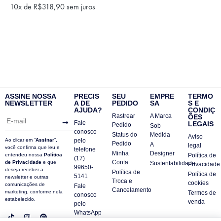
10x de
R$
318,90
sem juros
ASSINE NOSSA
PRECIS
SEU
EMPRE
TERMO
NEWSLETTER
A DE
PEDIDO
SA
S E
AJUDA?
CONDIÇ
Rastrear
A Marca
ÕES
Fale
LEGAIS
Pedido
Sob
conosco
Status do
Medida
Aviso
Ao clicar em “
Assinar
“,
pelo
Pedido
A
legal
você confirma que leu e
telefone
Minha
Designer
entendeu nossa
Política
Política de
(17)
Conta
de Privacidade
e que
Sustentabilidade
Privacidade
99650-
deseja receber a
Política de
Política de
5141
newsletter e outras
Troca e
cookies
comunicações de
Fale
Cancelamento
marketing, conforme nela
Termos de
conosco
estabelecido.
venda
pelo
WhatsApp