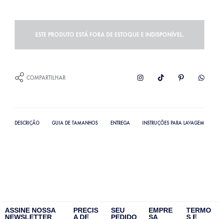
ESTE PRODUTO ESTÁ FORA DE ESTOQUE E INDISPONÍVEL.
COMPARTILHAR
DESCRIÇÃO
GUIA DE TAMANHOS
ENTREGA
INSTRUÇÕES PARA LAVAGEM
ASSINE NOSSA
PRECIS
SEU
EMPRE
TERMO
NEWSLETTER
A DE
PEDIDO
SA
S E