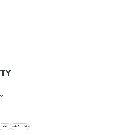
TTY
os
44
Sob Medida