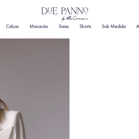
DuePanno
By
Calças
Macacão
Saias
Shorts
Sob Medida
A
Malu
Cimino