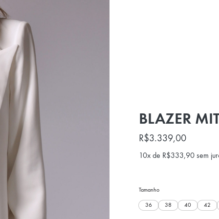
BLAZER MI
R$
3.339,00
10x de
R$
333,90
sem jur
Tamanho
36
38
40
42