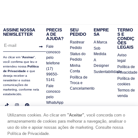
ASSINE NOSSA
PRECIS
SEU
EMPRE
TERMO
NEWSLETTER
A DE
PEDIDO
SA
S E
AJUDA?
CONDIÇ
Rastrear
A Marca
ÕES
Fale
LEGAIS
Pedido
Sob
conosco
Status do
Medida
Aviso
Ao clicar em “
Assinar
“,
pelo
Pedido
A
legal
você confirma que leu e
telefone
Minha
Designer
entendeu nossa
Política
Política de
(17)
Conta
de Privacidade
e que
Sustentabilidade
Privacidade
99650-
deseja receber a
Política de
Política de
5141
newsletter e outras
Troca e
cookies
comunicações de
Fale
Cancelamento
marketing, conforme nela
Termos de
conosco
estabelecido.
venda
pelo
WhatsApp
Contatos
Utilizamos cookies. Ao clicar em
"Aceitar"
, você concorda com o
FAQ
armazenamento de cookies para melhorar a navegação, analisar o
© DUE PANNO - 2024 -
uso do site e apoiar nossas ações de marketing. Consulte nossa
SUPORTE POR ZAFARIE
Política de Privacidade.
CNPJ18.684.752/0001-84