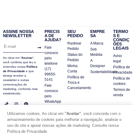
ASSINE NOSSA
PRECIS
SEU
EMPRE
TERMO
NEWSLETTER
A DE
PEDIDO
SA
S E
AJUDA?
CONDIÇ
Rastrear
A Marca
ÕES
Fale
LEGAIS
Pedido
Sob
conosco
Status do
Medida
Aviso
Ao clicar em “
Assinar
“,
pelo
Pedido
A
legal
você confirma que leu e
telefone
Minha
Designer
entendeu nossa
Política
Política de
(17)
Conta
de Privacidade
e que
Sustentabilidade
Privacidade
99650-
deseja receber a
Política de
Política de
5141
newsletter e outras
Troca e
cookies
comunicações de
Fale
Cancelamento
marketing, conforme nela
Termos de
conosco
estabelecido.
venda
pelo
WhatsApp
Contatos
Utilizamos cookies. Ao clicar em
"Aceitar"
, você concorda com o
FAQ
armazenamento de cookies para melhorar a navegação, analisar o
© DUE PANNO - 2024 -
uso do site e apoiar nossas ações de marketing. Consulte nossa
SUPORTE POR ZAFARIE
Política de Privacidade.