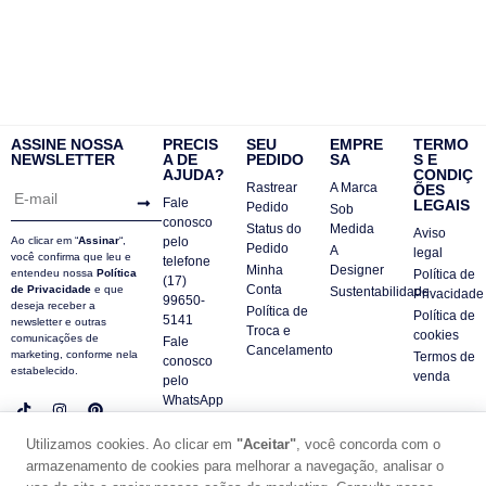
ASSINE NOSSA
PRECIS
SEU
EMPRE
TERMO
NEWSLETTER
A DE
PEDIDO
SA
S E
AJUDA?
CONDIÇ
Rastrear
A Marca
ÕES
Fale
LEGAIS
Pedido
Sob
conosco
Status do
Medida
Aviso
Ao clicar em “
Assinar
“,
pelo
Pedido
A
legal
você confirma que leu e
telefone
Minha
Designer
entendeu nossa
Política
Política de
(17)
Conta
de Privacidade
e que
Sustentabilidade
Privacidade
99650-
deseja receber a
Política de
Política de
5141
newsletter e outras
Troca e
cookies
comunicações de
Fale
Cancelamento
marketing, conforme nela
Termos de
conosco
estabelecido.
venda
pelo
WhatsApp
Contatos
Utilizamos cookies. Ao clicar em
"Aceitar"
, você concorda com o
FAQ
armazenamento de cookies para melhorar a navegação, analisar o