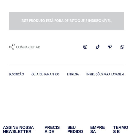
ESTE PRODUTO ESTÁ FORA DE ESTOQUE E INDISPONÍVEL.
COMPARTILHAR
DESCRIÇÃO
GUIA DE TAMANHOS
ENTREGA
INSTRUÇÕES PARA LAVAGEM
ASSINE NOSSA
PRECIS
SEU
EMPRE
TERMO
NEWSLETTER
A DE
PEDIDO
SA
S E