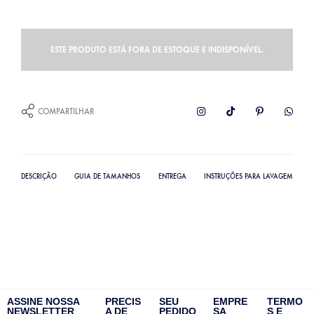
ESTE PRODUTO ESTÁ FORA DE ESTOQUE E INDISPONÍVEL.
COMPARTILHAR
DESCRIÇÃO
GUIA DE TAMANHOS
ENTREGA
INSTRUÇÕES PARA LAVAGEM
ASSINE NOSSA
PRECIS
SEU
EMPRE
TERMO
NEWSLETTER
A DE
PEDIDO
SA
S E