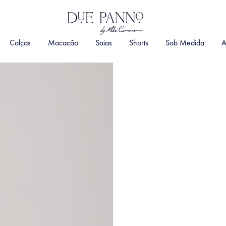
DuePanno
By
Calças
Macacão
Saias
Shorts
Sob Medida
A
Malu
Cimino