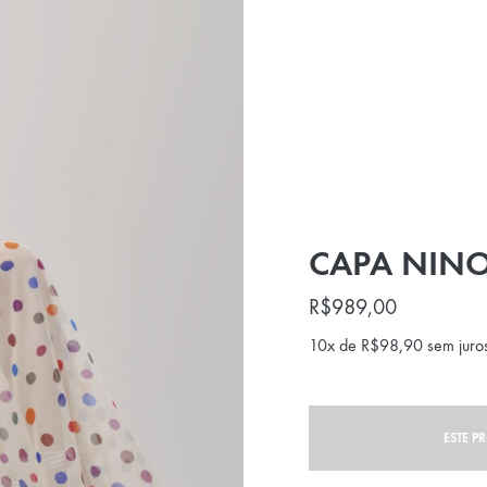
CAPA NIN
R$
989,00
10x de
R$
98,90
sem juro
ESTE P