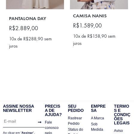
CAMISA NANIS
PANTALONA DAY
R$
1.589,00
R$
2.889,00
10x de
R$
158,90
sem
10x de
R$
288,90
sem
juros
juros
ASSINE NOSSA
PRECIS
SEU
EMPRE
TERMO
NEWSLETTER
A DE
PEDIDO
SA
S E
AJUDA?
CONDIÇ
Rastrear
A Marca
ÕES
Fale
LEGAIS
Pedido
Sob
conosco
Status do
Medida
Aviso
Ao clicar em “
Assinar
“,
pelo