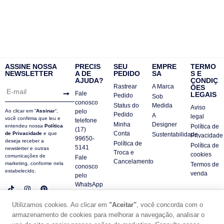
ASSINE NOSSA
PRECIS
SEU
EMPRE
TERMO
NEWSLETTER
A DE
PEDIDO
SA
S E
AJUDA?
CONDIÇ
Rastrear
A Marca
ÕES
Fale
LEGAIS
Pedido
Sob
conosco
Status do
Medida
Aviso
Ao clicar em “
Assinar
“,
pelo
Pedido
A
legal
você confirma que leu e
telefone
Minha
Designer
entendeu nossa
Política
Política de
(17)
Conta
de Privacidade
e que
Sustentabilidade
Privacidade
99650-
deseja receber a
Política de
Política de
5141
newsletter e outras
Troca e
cookies
comunicações de
Fale
Cancelamento
marketing, conforme nela
Termos de
conosco
estabelecido.
venda
pelo
WhatsApp
Contatos
Utilizamos cookies. Ao clicar em
"Aceitar"
, você concorda com o
FAQ
armazenamento de cookies para melhorar a navegação, analisar o