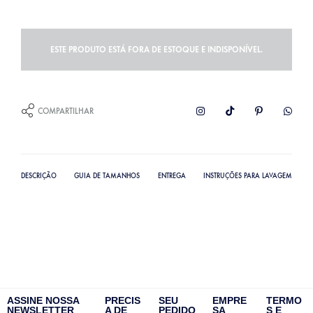
ESTE PRODUTO ESTÁ FORA DE ESTOQUE E INDISPONÍVEL.
COMPARTILHAR
DESCRIÇÃO
GUIA DE TAMANHOS
ENTREGA
INSTRUÇÕES PARA LAVAGEM
ASSINE NOSSA
PRECIS
SEU
EMPRE
TERMO
NEWSLETTER
A DE
PEDIDO
SA
S E