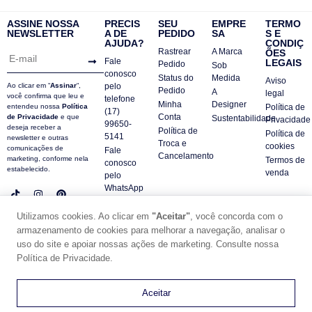
ASSINE NOSSA
PRECIS
SEU
EMPRE
TERMO
NEWSLETTER
A DE
PEDIDO
SA
S E
AJUDA?
CONDIÇ
Rastrear
A Marca
ÕES
Fale
LEGAIS
Pedido
Sob
conosco
Status do
Medida
Aviso
Ao clicar em “
Assinar
“,
pelo
Pedido
A
legal
você confirma que leu e
telefone
Minha
Designer
entendeu nossa
Política
Política de
(17)
Conta
de Privacidade
e que
Sustentabilidade
Privacidade
99650-
deseja receber a
Política de
Política de
5141
newsletter e outras
Troca e
cookies
comunicações de
Fale
Cancelamento
marketing, conforme nela
Termos de
conosco
estabelecido.
venda
pelo
WhatsApp
Contatos
Utilizamos cookies. Ao clicar em
"Aceitar"
, você concorda com o
FAQ
armazenamento de cookies para melhorar a navegação, analisar o
© DUE PANNO - 2024 -
uso do site e apoiar nossas ações de marketing. Consulte nossa
SUPORTE POR ZAFARIE
Política de Privacidade.
CNPJ18.684.752/0001-84
0
Aceitar