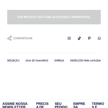
ESTE PRODUTO ESTÁ FORA DE ESTOQUE E INDISPONÍVEL.
COMPARTILHAR
DESCRIÇÃO
GUIA DE TAMANHOS
ENTREGA
INSTRUÇÕES PARA LAVAGEM
ASSINE NOSSA
PRECIS
SEU
EMPRE
TERMO
NEWSLETTER
A DE
PEDIDO
SA
S E