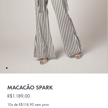
MACACÃO SPARK
R$
1.189,00
10x de
R$
118,90
sem juros