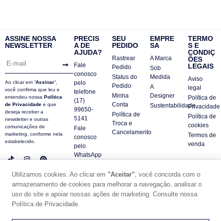
ASSINE NOSSA
PRECIS
SEU
EMPRE
TERMO
NEWSLETTER
A DE
PEDIDO
SA
S E
AJUDA?
CONDIÇ
Rastrear
A Marca
ÕES
Fale
LEGAIS
Pedido
Sob
conosco
Status do
Medida
Aviso
Ao clicar em “
Assinar
“,
pelo
Pedido
A
legal
você confirma que leu e
telefone
Minha
Designer
entendeu nossa
Política
Política de
(17)
Conta
de Privacidade
e que
Sustentabilidade
Privacidade
99650-
deseja receber a
Política de
Política de
5141
newsletter e outras
Troca e
cookies
comunicações de
Fale
Cancelamento
marketing, conforme nela
Termos de
conosco
estabelecido.
venda
pelo
WhatsApp
Contatos
Utilizamos cookies. Ao clicar em
"Aceitar"
, você concorda com o
FAQ
armazenamento de cookies para melhorar a navegação, analisar o
uso do site e apoiar nossas ações de marketing. Consulte nossa
© DUE PANNO - 2024 -
SUPORTE POR ZAFARIE
Política de Privacidade.
CNPJ18.684.752/0001-84