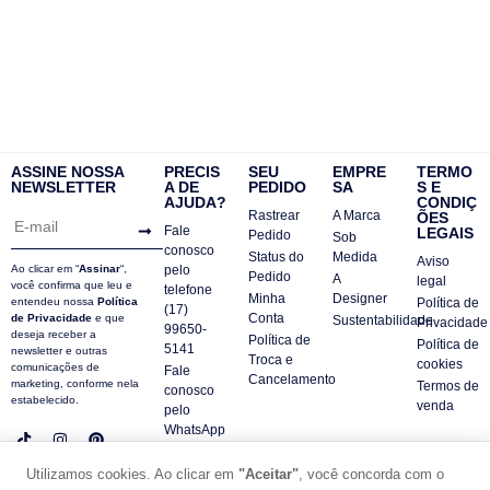
ASSINE NOSSA
PRECIS
SEU
EMPRE
TERMO
NEWSLETTER
A DE
PEDIDO
SA
S E
AJUDA?
CONDIÇ
Rastrear
A Marca
ÕES
Fale
LEGAIS
Pedido
Sob
conosco
Status do
Medida
Aviso
Ao clicar em “
Assinar
“,
pelo
Pedido
A
legal
você confirma que leu e
telefone
Minha
Designer
entendeu nossa
Política
Política de
(17)
Conta
de Privacidade
e que
Sustentabilidade
Privacidade
99650-
deseja receber a
Política de
Política de
5141
newsletter e outras
Troca e
cookies
comunicações de
Fale
Cancelamento
marketing, conforme nela
Termos de
conosco
estabelecido.
venda
pelo
WhatsApp
Contatos
Utilizamos cookies. Ao clicar em
"Aceitar"
, você concorda com o
FAQ