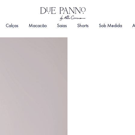
DuePanno
By
Calças
Macacão
Saias
Shorts
Sob Medida
A
Malu
Cimino