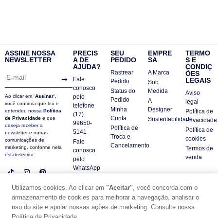
ASSINE NOSSA
PRECIS
SEU
EMPRE
TERMO
NEWSLETTER
A DE
PEDIDO
SA
S E
AJUDA?
CONDIÇ
Rastrear
A Marca
ÕES
Fale
LEGAIS
Pedido
Sob
conosco
Status do
Medida
Aviso
Ao clicar em “
Assinar
“,
pelo
Pedido
A
legal
você confirma que leu e
telefone
Minha
Designer
entendeu nossa
Política
Política de
(17)
Conta
de Privacidade
e que
Sustentabilidade
Privacidade
99650-
deseja receber a
Política de
Política de
5141
newsletter e outras
Troca e
cookies
comunicações de
Fale
Cancelamento
marketing, conforme nela
Termos de
conosco
estabelecido.
venda
pelo
WhatsApp
Contatos
Utilizamos cookies. Ao clicar em
"Aceitar"
, você concorda com o
FAQ
armazenamento de cookies para melhorar a navegação, analisar o
© DUE PANNO - 2024 -
uso do site e apoiar nossas ações de marketing. Consulte nossa
SUPORTE POR ZAFARIE
Política de Privacidade.