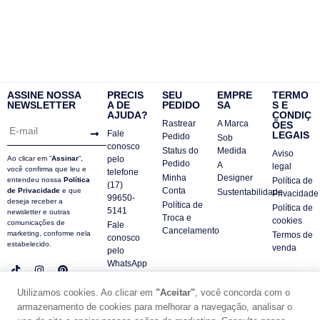
ASSINE NOSSA
PRECIS
SEU
EMPRE
TERMO
NEWSLETTER
A DE
PEDIDO
SA
S E
AJUDA?
CONDIÇ
Rastrear
A Marca
ÕES
Fale
LEGAIS
Pedido
Sob
conosco
Status do
Medida
Aviso
Ao clicar em “
Assinar
“,
pelo
Pedido
A
legal
você confirma que leu e
telefone
Minha
Designer
entendeu nossa
Política
Política de
(17)
Conta
de Privacidade
e que
Sustentabilidade
Privacidade
99650-
deseja receber a
Política de
Política de
5141
newsletter e outras
Troca e
cookies
comunicações de
Fale
Cancelamento
marketing, conforme nela
Termos de
conosco
estabelecido.
venda
pelo
WhatsApp
Contatos
Utilizamos cookies. Ao clicar em
"Aceitar"
, você concorda com o
FAQ
armazenamento de cookies para melhorar a navegação, analisar o