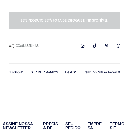
ESTE PRODUTO ESTÁ FORA DE ESTOQUE E INDISPONÍVEL.
COMPARTILHAR
DESCRIÇÃO
GUIA DE TAMANHOS
ENTREGA
INSTRUÇÕES PARA LAVAGEM
ASSINE NOSSA
PRECIS
SEU
EMPRE
TERMO
NEWSLETTER
A DE
PEDIDO
SA
S E