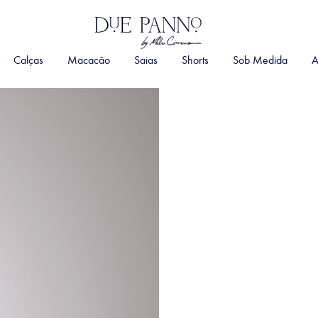
DuePanno
By
Calças
Macacão
Saias
Shorts
Sob Medida
A
Malu
Cimino