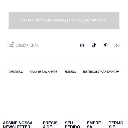
ESTE PRODUTO ESTÁ FORA DE ESTOQUE E INDISPONÍVEL.
COMPARTILHAR
DESCRIÇÃO
GUIA DE TAMANHOS
ENTREGA
INSTRUÇÕES PARA LAVAGEM
ASSINE NOSSA
PRECIS
SEU
EMPRE
TERMO
NEWSLETTER
A DE
PEDIDO
SA
S E