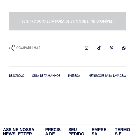
ESTE PRODUTO ESTÁ FORA DE ESTOQUE E INDISPONÍVEL.
COMPARTILHAR
DESCRIÇÃO
GUIA DE TAMANHOS
ENTREGA
INSTRUÇÕES PARA LAVAGEM
ASSINE NOSSA
PRECIS
SEU
EMPRE
TERMO
NEWSLETTER
A DE
PEDIDO
SA
S E