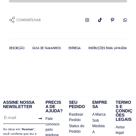
COMPARTILHAR
DESCRIÇÃO
GUIA DE TAMANHOS
ENTREGA
INSTRUÇÕES PARA LAVAGEM
ASSINE NOSSA
PRECIS
SEU
EMPRE
TERMO
NEWSLETTER
A DE
PEDIDO
SA
S E
AJUDA?
CONDIÇ
Rastrear
A Marca
ÕES
Fale
LEGAIS
Pedido
Sob
conosco
Status do
Medida
Aviso
Ao clicar em “
Assinar
“,
pelo
Pedido
A
legal
você confirma que leu e
telefone