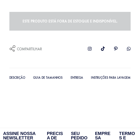
ESTE PRODUTO ESTÁ FORA DE ESTOQUE E INDISPONÍVEL.
COMPARTILHAR
DESCRIÇÃO
GUIA DE TAMANHOS
ENTREGA
INSTRUÇÕES PARA LAVAGEM
ASSINE NOSSA
PRECIS
SEU
EMPRE
TERMO
NEWSLETTER
A DE
PEDIDO
SA
S E