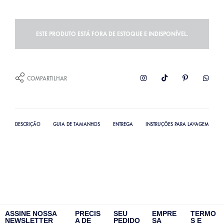
ESTE PRODUTO ESTÁ FORA DE ESTOQUE E INDISPONÍVEL.
COMPARTILHAR
DESCRIÇÃO
GUIA DE TAMANHOS
ENTREGA
INSTRUÇÕES PARA LAVAGEM
ASSINE NOSSA
PRECIS
SEU
EMPRE
TERMO
NEWSLETTER
A DE
PEDIDO
SA
S E