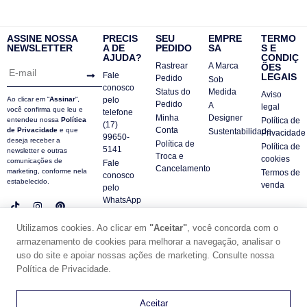
ASSINE NOSSA
PRECIS
SEU
EMPRE
TERMO
NEWSLETTER
A DE
PEDIDO
SA
S E
AJUDA?
CONDIÇ
Rastrear
A Marca
ÕES
Fale
LEGAIS
Pedido
Sob
conosco
Status do
Medida
Aviso
Ao clicar em “
Assinar
“,
pelo
Pedido
A
legal
você confirma que leu e
telefone
Minha
Designer
entendeu nossa
Política
Política de
(17)
Conta
de Privacidade
e que
Sustentabilidade
Privacidade
99650-
deseja receber a
Política de
Política de
5141
newsletter e outras
Troca e
cookies
comunicações de
Fale
Cancelamento
marketing, conforme nela
Termos de
conosco
estabelecido.
venda
pelo
WhatsApp
Contatos
Utilizamos cookies. Ao clicar em
"Aceitar"
, você concorda com o
FAQ
armazenamento de cookies para melhorar a navegação, analisar o
© DUE PANNO - 2024 -
uso do site e apoiar nossas ações de marketing. Consulte nossa
SUPORTE POR ZAFARIE
Política de Privacidade.
CNPJ18.684.752/0001-84
0
Aceitar