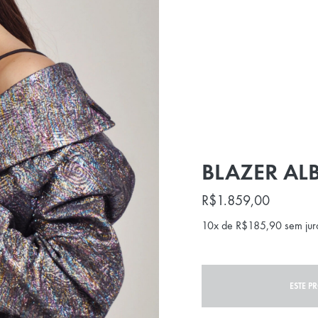
BLAZER AL
R$
1.859,00
10x de
R$
185,90
sem jur
ESTE P