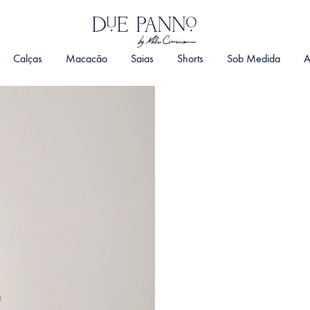
DuePanno
By
Calças
Macacão
Saias
Shorts
Sob Medida
A
Malu
Cimino