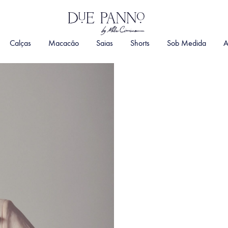
DuePanno
By
Calças
Macacão
Saias
Shorts
Sob Medida
A
Malu
Cimino