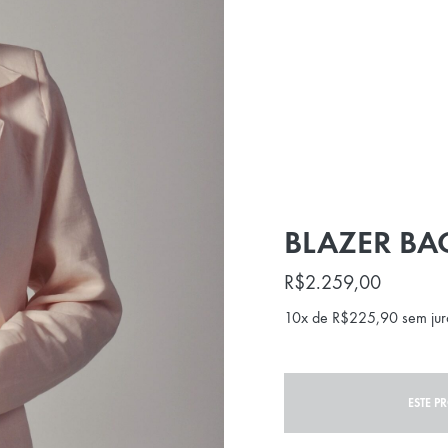
BLAZER BA
R$
2.259,00
10x de
R$
225,90
sem jur
ESTE P