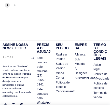
ASSINE NOSSA
PRECIS
SEU
EMPRE
TERMO
NEWSLETTER
A DE
PEDIDO
SA
S E
AJUDA?
CONDIÇ
Rastrear
A Marca
ÕES
Fale
LEGAIS
Pedido
Sob
conosco
Status do
Medida
Aviso
Ao clicar em “
Assinar
“,
pelo
Pedido
A
legal
você confirma que leu e
telefone
Minha
Designer
entendeu nossa
Política
Política de
(17)
Conta
de Privacidade
e que
Sustentabilidade
Privacidade
99650-
deseja receber a
Política de
Política de
5141
newsletter e outras
Troca e
cookies
comunicações de
Fale
Cancelamento
marketing, conforme nela
Termos de
conosco
estabelecido.
venda
pelo
WhatsApp
Contatos