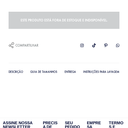
ESTE PRODUTO ESTÁ FORA DE ESTOQUE E INDISPONÍVEL.
COMPARTILHAR
DESCRIÇÃO
GUIA DE TAMANHOS
ENTREGA
INSTRUÇÕES PARA LAVAGEM
ASSINE NOSSA
PRECIS
SEU
EMPRE
TERMO
NEWSLETTER
A DE
PEDIDO
SA
S E