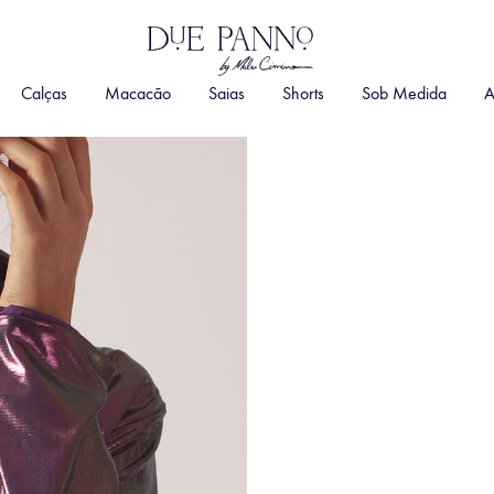
DuePanno
By
Calças
Macacão
Saias
Shorts
Sob Medida
A
Malu
Cimino