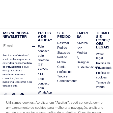
ASSINE NOSSA
PRECIS
SEU
EMPRE
TERMO
NEWSLETTER
A DE
PEDIDO
SA
S E
AJUDA?
CONDIÇ
Rastrear
A Marca
ÕES
Fale
LEGAIS
Pedido
Sob
conosco
Status do
Medida
Aviso
Ao clicar em “
Assinar
“,
pelo
Pedido
A
legal
você confirma que leu e
telefone
Minha
Designer
entendeu nossa
Política
Política de
(17)
Conta
de Privacidade
e que
Sustentabilidade
Privacidade
99650-
deseja receber a
Política de
Política de
5141
newsletter e outras
Troca e
cookies
comunicações de
Fale
Cancelamento
marketing, conforme nela
Termos de
conosco
estabelecido.
venda
pelo
WhatsApp
Contatos
Utilizamos cookies. Ao clicar em
"Aceitar"
, você concorda com o
FAQ
armazenamento de cookies para melhorar a navegação, analisar o
uso do site e apoiar nossas ações de marketing. Consulte nossa
© DUE PANNO - 2024 -