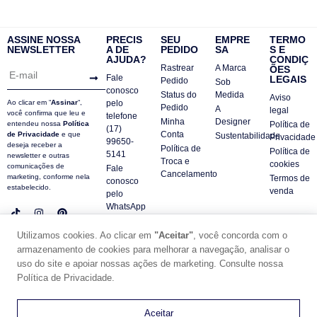
ASSINE NOSSA
PRECIS
SEU
EMPRE
TERMO
NEWSLETTER
A DE
PEDIDO
SA
S E
AJUDA?
CONDIÇ
Rastrear
A Marca
ÕES
Fale
LEGAIS
Pedido
Sob
conosco
Status do
Medida
Aviso
Ao clicar em “
Assinar
“,
pelo
Pedido
A
legal
você confirma que leu e
telefone
Minha
Designer
entendeu nossa
Política
Política de
(17)
Conta
de Privacidade
e que
Sustentabilidade
Privacidade
99650-
deseja receber a
Política de
Política de
5141
newsletter e outras
Troca e
cookies
comunicações de
Fale
Cancelamento
marketing, conforme nela
Termos de
conosco
estabelecido.
venda
pelo
WhatsApp
Contatos
Utilizamos cookies. Ao clicar em
"Aceitar"
, você concorda com o
FAQ
armazenamento de cookies para melhorar a navegação, analisar o
© DUE PANNO - 2024 -
uso do site e apoiar nossas ações de marketing. Consulte nossa
SUPORTE POR ZAFARIE
Política de Privacidade.
CNPJ18.684.752/0001-84
0
Aceitar