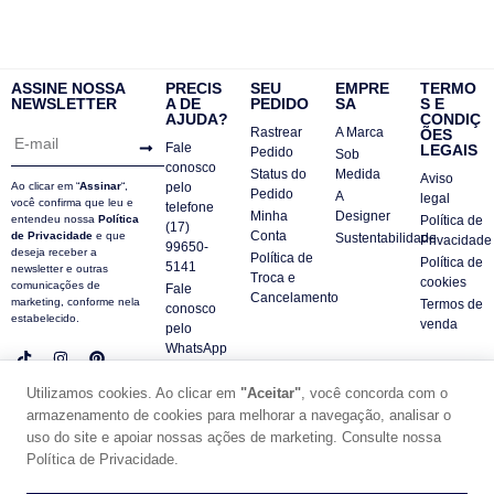
ASSINE NOSSA
PRECIS
SEU
EMPRE
TERMO
NEWSLETTER
A DE
PEDIDO
SA
S E
AJUDA?
CONDIÇ
Rastrear
A Marca
ÕES
Fale
LEGAIS
Pedido
Sob
conosco
Status do
Medida
Aviso
Ao clicar em “
Assinar
“,
pelo
Pedido
A
legal
você confirma que leu e
telefone
Minha
Designer
entendeu nossa
Política
Política de
(17)
Conta
de Privacidade
e que
Sustentabilidade
Privacidade
99650-
deseja receber a
Política de
Política de
5141
newsletter e outras
Troca e
cookies
comunicações de
Fale
Cancelamento
marketing, conforme nela
Termos de
conosco
estabelecido.
venda
pelo
WhatsApp
Contatos
Utilizamos cookies. Ao clicar em
"Aceitar"
, você concorda com o
FAQ
armazenamento de cookies para melhorar a navegação, analisar o
© DUE PANNO - 2024 -
uso do site e apoiar nossas ações de marketing. Consulte nossa
SUPORTE POR ZAFARIE
Política de Privacidade.
CNPJ18.684.752/0001-84