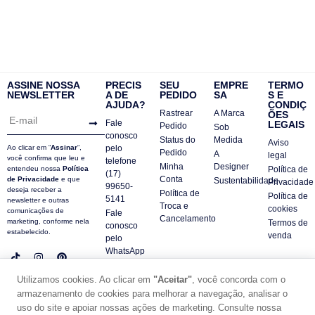
ASSINE NOSSA
PRECIS
SEU
EMPRE
TERMO
NEWSLETTER
A DE
PEDIDO
SA
S E
AJUDA?
CONDIÇ
Rastrear
A Marca
ÕES
Fale
LEGAIS
Pedido
Sob
conosco
Status do
Medida
Aviso
Ao clicar em “
Assinar
“,
pelo
Pedido
A
legal
você confirma que leu e
telefone
Minha
Designer
entendeu nossa
Política
Política de
(17)
Conta
de Privacidade
e que
Sustentabilidade
Privacidade
99650-
deseja receber a
Política de
Política de
5141
newsletter e outras
Troca e
cookies
comunicações de
Fale
Cancelamento
marketing, conforme nela
Termos de
conosco
estabelecido.
venda
pelo
WhatsApp
Contatos
Utilizamos cookies. Ao clicar em
"Aceitar"
, você concorda com o
FAQ
armazenamento de cookies para melhorar a navegação, analisar o
© DUE PANNO - 2024 -
uso do site e apoiar nossas ações de marketing. Consulte nossa