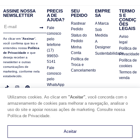
ASSINE NOSSA
PRECIS
SEU
EMPRE
TERMO
NEWSLETTER
A DE
PEDIDO
SA
S E
AJUDA?
CONDIÇ
Rastrear
A Marca
ÕES
Fale
LEGAIS
Pedido
Sob
conosco
Status do
Medida
Aviso
Ao clicar em “
Assinar
“,
pelo
Pedido
A
legal
você confirma que leu e
telefone
Minha
Designer
entendeu nossa
Política
Política de
(17)
Conta
de Privacidade
e que
Sustentabilidade
Privacidade
99650-
deseja receber a
Política de
Política de
5141
newsletter e outras
Troca e
cookies
comunicações de
Fale
Cancelamento
marketing, conforme nela
Termos de
conosco
estabelecido.
venda
pelo
WhatsApp
Contatos
Utilizamos cookies. Ao clicar em
"Aceitar"
, você concorda com o
FAQ
armazenamento de cookies para melhorar a navegação, analisar o
uso do site e apoiar nossas ações de marketing. Consulte nossa
© DUE PANNO - 2024 -
SUPORTE POR ZAFARIE
Política de Privacidade.
CNPJ18.684.752/0001-84
0
Aceitar