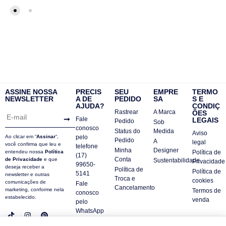
ASSINE NOSSA
PRECIS
SEU
EMPRE
TERMO
NEWSLETTER
A DE
PEDIDO
SA
S E
AJUDA?
CONDIÇ
Rastrear
A Marca
ÕES
Fale
LEGAIS
Pedido
Sob
conosco
Status do
Medida
Aviso
Ao clicar em “
Assinar
“,
pelo
Pedido
A
legal
você confirma que leu e
telefone
Minha
Designer
entendeu nossa
Política
Política de
(17)
Conta
de Privacidade
e que
Sustentabilidade
Privacidade
99650-
deseja receber a
Política de
Política de
5141
newsletter e outras
Troca e
cookies
comunicações de
Fale
Cancelamento
marketing, conforme nela
Termos de
conosco
estabelecido.
venda
pelo
WhatsApp
Contatos