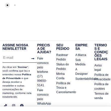
ASSINE NOSSA
PRECIS
SEU
EMPRE
TERMO
NEWSLETTER
A DE
PEDIDO
SA
S E
AJUDA?
CONDIÇ
Rastrear
A Marca
ÕES
Fale
LEGAIS
Pedido
Sob
conosco
Status do
Medida
Aviso
Ao clicar em “
Assinar
“,
pelo
Pedido
A
legal
você confirma que leu e
telefone
Minha
Designer
entendeu nossa
Política
Política de
(17)
Conta
de Privacidade
e que
Sustentabilidade
Privacidade
99650-
deseja receber a
Política de
Política de
5141
newsletter e outras
Troca e
cookies
comunicações de
Fale
Cancelamento
marketing, conforme nela
Termos de
conosco
estabelecido.
venda
pelo
WhatsApp
Contatos