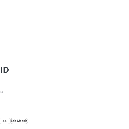
ID
os
44
Sob Medida