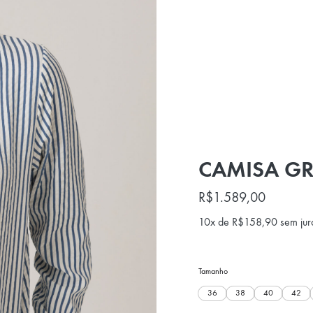
CAMISA GR
R$
1.589,00
10x de
R$
158,90
sem jur
Tamanho
36
38
40
42