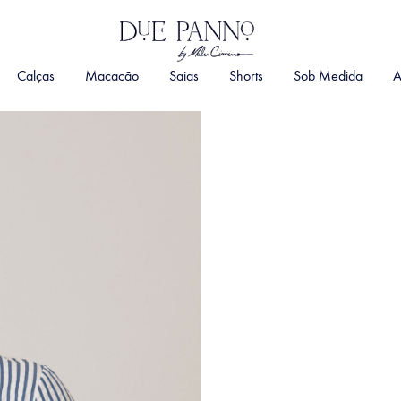
DuePanno
By
Calças
Macacão
Saias
Shorts
Sob Medida
A
Malu
Cimino