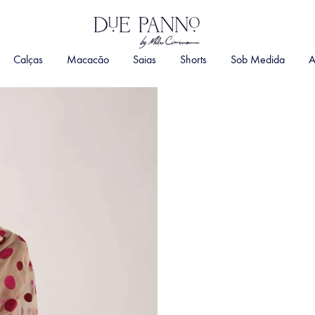
DuePanno
By
Calças
Macacão
Saias
Shorts
Sob Medida
A
Malu
Cimino