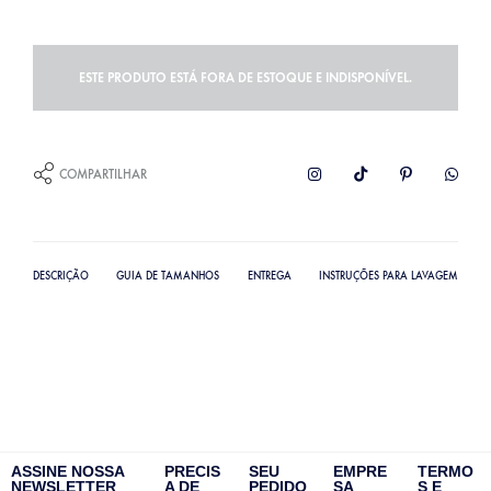
ESTE PRODUTO ESTÁ FORA DE ESTOQUE E INDISPONÍVEL.
COMPARTILHAR
DESCRIÇÃO
GUIA DE TAMANHOS
ENTREGA
INSTRUÇÕES PARA LAVAGEM
ASSINE NOSSA
PRECIS
SEU
EMPRE
TERMO
NEWSLETTER
A DE
PEDIDO
SA
S E