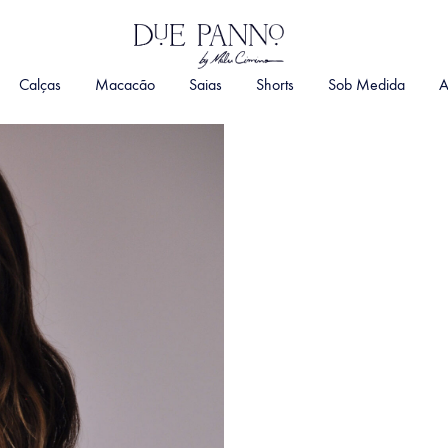
DuePanno
By
Calças
Macacão
Saias
Shorts
Sob Medida
A
Malu
Cimino