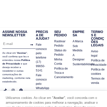
ASSINE NOSSA
PRECIS
SEU
EMPRE
TERMO
NEWSLETTER
A DE
PEDIDO
SA
S E
AJUDA?
CONDIÇ
Rastrear
A Marca
ÕES
Fale
LEGAIS
Pedido
Sob
conosco
Status do
Medida
Aviso
Ao clicar em “
Assinar
“,
pelo
Pedido
A
legal
você confirma que leu e
telefone
Minha
Designer
entendeu nossa
Política
Política de
(17)
Conta
de Privacidade
e que
Sustentabilidade
Privacidade
99650-
deseja receber a
Política de
Política de
5141
newsletter e outras
Troca e
cookies
comunicações de
Fale
Cancelamento
marketing, conforme nela
Termos de
conosco
estabelecido.
venda
pelo
WhatsApp
Contatos
Utilizamos cookies. Ao clicar em
"Aceitar"
, você concorda com o
FAQ
armazenamento de cookies para melhorar a navegação, analisar o