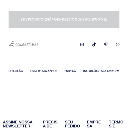
ESTE PRODUTO ESTÁ FORA DE ESTOQUE E INDISPONÍVEL.
COMPARTILHAR
DESCRIÇÃO
GUIA DE TAMANHOS
ENTREGA
INSTRUÇÕES PARA LAVAGEM
ASSINE NOSSA
PRECIS
SEU
EMPRE
TERMO
NEWSLETTER
A DE
PEDIDO
SA
S E