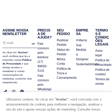
ASSINE NOSSA
PRECIS
SEU
EMPRE
TERMO
NEWSLETTER
A DE
PEDIDO
SA
S E
AJUDA?
CONDIÇ
Rastrear
A Marca
ÕES
Fale
LEGAIS
Pedido
Sob
conosco
Status do
Medida
Aviso
Ao clicar em “
Assinar
“,
pelo
Pedido
A
legal
você confirma que leu e
telefone
Minha
Designer
entendeu nossa
Política
Política de
(17)
Conta
de Privacidade
e que
Sustentabilidade
Privacidade
99650-
deseja receber a
Política de
Política de
5141
newsletter e outras
Troca e
cookies
comunicações de
Fale
Cancelamento
marketing, conforme nela
Termos de
conosco
estabelecido.
venda
pelo
WhatsApp
Contatos
Utilizamos cookies. Ao clicar em
"Aceitar"
, você concorda com o
FAQ
armazenamento de cookies para melhorar a navegação, analisar o
© DUE PANNO - 2024 -
uso do site e apoiar nossas ações de marketing. Consulte nossa