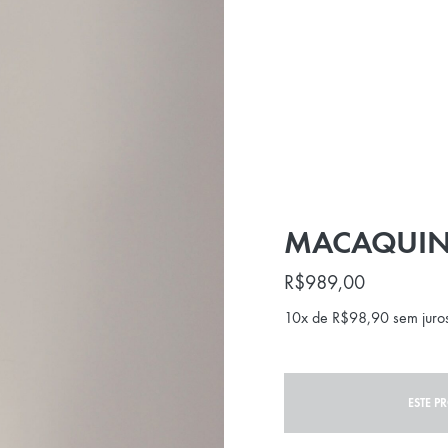
MACAQUIN
R$
989,00
10x de
R$
98,90
sem juro
ESTE P