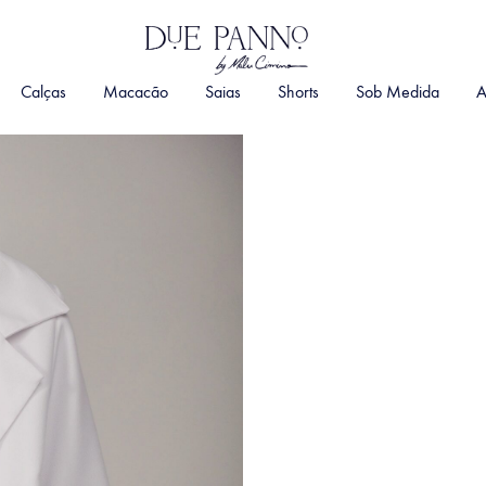
DuePanno
By
Calças
Macacão
Saias
Shorts
Sob Medida
A
Malu
Cimino