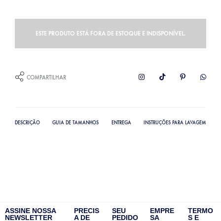
ESTE PRODUTO ESTÁ FORA DE ESTOQUE E INDISPONÍVEL.
COMPARTILHAR
DESCRIÇÃO
GUIA DE TAMANHOS
ENTREGA
INSTRUÇÕES PARA LAVAGEM
ASSINE NOSSA
PRECIS
SEU
EMPRE
TERMO
NEWSLETTER
A DE
PEDIDO
SA
S E