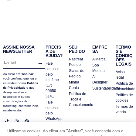
ASSINE NOSSA
PRECIS
SEU
EMPRE
TERMO
NEWSLETTER
A DE
PEDIDO
SA
S E
AJUDA?
CONDIÇ
Rastrear
A Marca
ÕES
Fale
LEGAIS
Pedido
Sob
conosco
Status do
Medida
Aviso
Ao clicar em “
Assinar
“,
pelo
Pedido
A
legal
você confirma que leu e
telefone
Minha
Designer
entendeu nossa
Política
Política de
(17)
Conta
de Privacidade
e que
Sustentabilidade
Privacidade
99650-
deseja receber a
Política de
Política de
5141
newsletter e outras
Troca e
cookies
comunicações de
Fale
Cancelamento
marketing, conforme nela
Termos de
conosco
estabelecido.
venda
pelo
WhatsApp
Contatos
Utilizamos cookies. Ao clicar em
"Aceitar"
, você concorda com o
FAQ